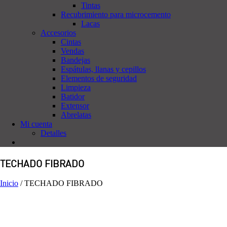
Tintas
Recubrimiento para microcemento
Lacas
Accesorios
Cintas
Vendas
Bandejas
Espátulas, llanas y cepillos
Elementos de seguridad
Limpieza
Batidor
Extensor
Abrelatas
Mi cuenta
Detalles
TECHADO FIBRADO
Inicio
/
TECHADO FIBRADO