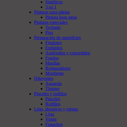
Sintéticos
3 en 1
Pinturas para piletas
Pintura base agua
Pinturas especiales
Techado
Piso
Preparación de superficies
Fijadores
Enduídos
Antióxidos y convertidor
Fondos
Masillas
Restauradores
Mordiente
Diluyentes
Aguarrás
Thinner
Pinceles y rodillos
Pinceles
Rodillos
Lijas, abrasivos y virutas
Lijas
Viruta
Fratachos