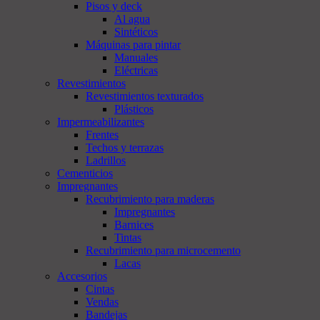
Pisos y deck
Al agua
Sintéticos
Máquinas para pintar
Manuales
Eléctricas
Revestimientos
Revestimientos texturados
Plásticos
Impermeabilizantes
Frentes
Techos y terrazas
Ladrillos
Cementicios
Impregnantes
Recubrimiento para maderas
Impregnantes
Barnices
Tintas
Recubrimiento para microcemento
Lacas
Accesorios
Cintas
Vendas
Bandejas