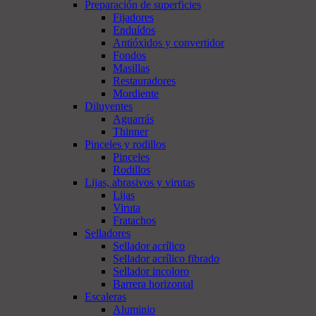
Preparación de superficies
Fijadores
Enduídos
Antióxidos y convertidor
Fondos
Masillas
Restauradores
Mordiente
Diluyentes
Aguarrás
Thinner
Pinceles y rodillos
Pinceles
Rodillos
Lijas, abrasivos y virutas
Lijas
Viruta
Fratachos
Selladores
Sellador acrílico
Sellador acrílico fibrado
Sellador incoloro
Barrera horizontal
Escaleras
Aluminio