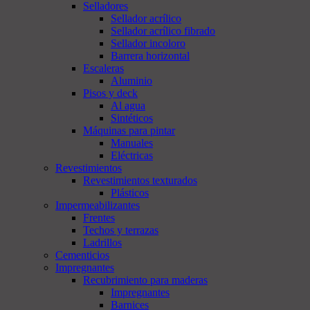
Selladores
Sellador acrílico
Sellador acrílico fibrado
Sellador incoloro
Barrera horizontal
Escaleras
Aluminio
Pisos y deck
Al agua
Sintéticos
Máquinas para pintar
Manuales
Eléctricas
Revestimientos
Revestimientos texturados
Plásticos
Impermeabilizantes
Frentes
Techos y terrazas
Ladrillos
Cementicios
Impregnantes
Recubrimiento para maderas
Impregnantes
Barnices