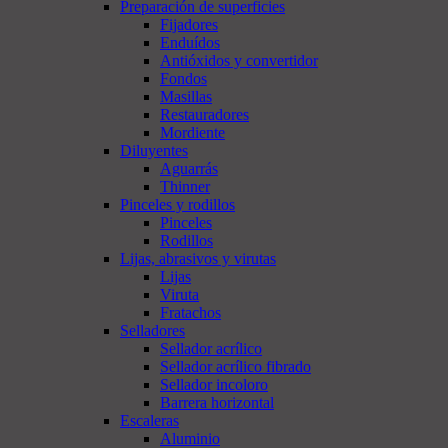
Preparación de superficies
Fijadores
Enduídos
Antióxidos y convertidor
Fondos
Masillas
Restauradores
Mordiente
Diluyentes
Aguarrás
Thinner
Pinceles y rodillos
Pinceles
Rodillos
Lijas, abrasivos y virutas
Lijas
Viruta
Fratachos
Selladores
Sellador acrílico
Sellador acrílico fibrado
Sellador incoloro
Barrera horizontal
Escaleras
Aluminio