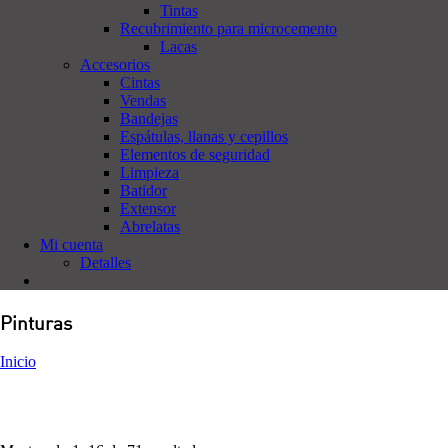
Tintas
Recubrimiento para microcemento
Lacas
Accesorios
Cintas
Vendas
Bandejas
Espátulas, llanas y cepillos
Elementos de seguridad
Limpieza
Batidor
Extensor
Abrelatas
Mi cuenta
Detalles
Pinturas
Inicio