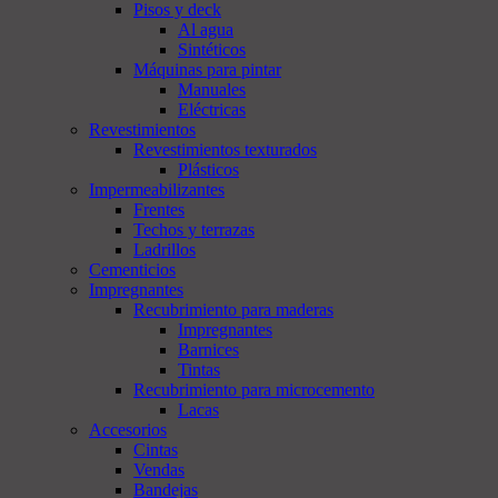
Pisos y deck
Al agua
Sintéticos
Máquinas para pintar
Manuales
Eléctricas
Revestimientos
Revestimientos texturados
Plásticos
Impermeabilizantes
Frentes
Techos y terrazas
Ladrillos
Cementicios
Impregnantes
Recubrimiento para maderas
Impregnantes
Barnices
Tintas
Recubrimiento para microcemento
Lacas
Accesorios
Cintas
Vendas
Bandejas