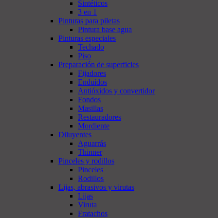
Sintéticos
3 en 1
Pinturas para piletas
Pintura base agua
Pinturas especiales
Techado
Piso
Preparación de superficies
Fijadores
Enduídos
Antióxidos y convertidor
Fondos
Masillas
Restauradores
Mordiente
Diluyentes
Aguarrás
Thinner
Pinceles y rodillos
Pinceles
Rodillos
Lijas, abrasivos y virutas
Lijas
Viruta
Fratachos