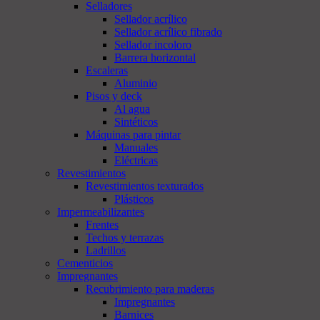
Selladores
Sellador acrílico
Sellador acrílico fibrado
Sellador incoloro
Barrera horizontal
Escaleras
Aluminio
Pisos y deck
Al agua
Sintéticos
Máquinas para pintar
Manuales
Eléctricas
Revestimientos
Revestimientos texturados
Plásticos
Impermeabilizantes
Frentes
Techos y terrazas
Ladrillos
Cementicios
Impregnantes
Recubrimiento para maderas
Impregnantes
Barnices