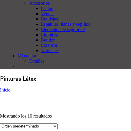
Accesorios
Cintas
Vendas
Bandejas
Espátulas, llanas y cepillos
Elementos de seguridad
Limpieza
Batidor
Extensor
Abrelatas
Mi cuenta
Detalles
Pinturas Látex
Inicio
Mostrando los 10 resultados