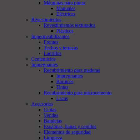
Máquinas para pintar
Manuales
Eléctricas
Revestimientos
Revestimientos texturados
Plásticos
Impermeabilizantes
Frentes
Techos y terrazas
Ladrillos
Cementicios
Impregnantes
Recubrimiento para maderas
Impregnantes
Barnices
Tintas
Recubrimiento para microcemento
Lacas
Accesorios
Cintas
Vendas
Bandejas
Espátulas, llanas y cepillos
Elementos de seguridad
Limpieza