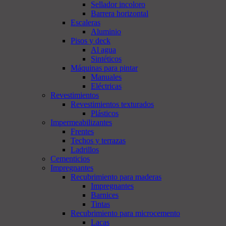
Sellador incoloro
Barrera horizontal
Escaleras
Aluminio
Pisos y deck
Al agua
Sintéticos
Máquinas para pintar
Manuales
Eléctricas
Revestimientos
Revestimientos texturados
Plásticos
Impermeabilizantes
Frentes
Techos y terrazas
Ladrillos
Cementicios
Impregnantes
Recubrimiento para maderas
Impregnantes
Barnices
Tintas
Recubrimiento para microcemento
Lacas