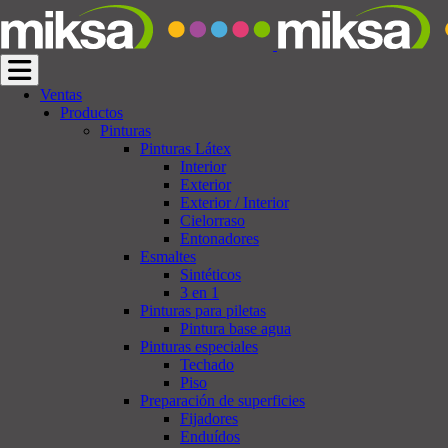
Cambiar navegación
Ventas
Productos
Pinturas
Pinturas Látex
Interior
Exterior
Exterior / Interior
Cielorraso
Entonadores
Esmaltes
Sintéticos
3 en 1
Pinturas para piletas
Pintura base agua
Pinturas especiales
Techado
Piso
Preparación de superficies
Fijadores
Enduídos