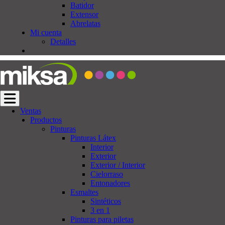
Batidor
Extensor
Abrelatas
Mi cuenta
Detalles
Cambiar navegación
Ventas
Productos
Pinturas
Pinturas Látex
Interior
Exterior
Exterior / Interior
Cielorraso
Entonadores
Esmaltes
Sintéticos
3 en 1
Pinturas para piletas