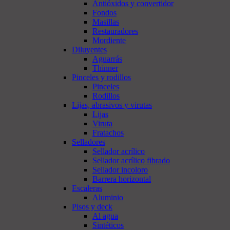
Antióxidos y convertidor
Fondos
Masillas
Restauradores
Mordiente
Diluyentes
Aguarrás
Thinner
Pinceles y rodillos
Pinceles
Rodillos
Lijas, abrasivos y virutas
Lijas
Viruta
Fratachos
Selladores
Sellador acrílico
Sellador acrílico fibrado
Sellador incoloro
Barrera horizontal
Escaleras
Aluminio
Pisos y deck
Al agua
Sintéticos