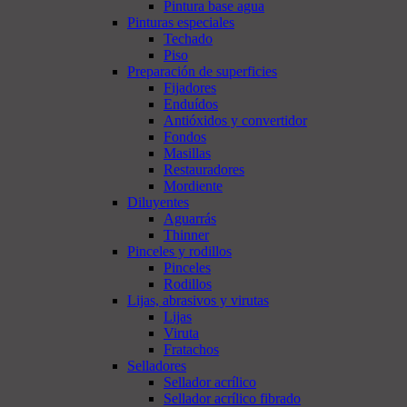
Pintura base agua
Pinturas especiales
Techado
Piso
Preparación de superficies
Fijadores
Enduídos
Antióxidos y convertidor
Fondos
Masillas
Restauradores
Mordiente
Diluyentes
Aguarrás
Thinner
Pinceles y rodillos
Pinceles
Rodillos
Lijas, abrasivos y virutas
Lijas
Viruta
Fratachos
Selladores
Sellador acrílico
Sellador acrílico fibrado