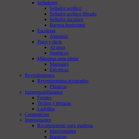
Selladores
Sellador acrílico
Sellador acrílico fibrado
Sellador incoloro
Barrera horizontal
Escaleras
Aluminio
Pisos y deck
Al agua
Sintéticos
Máquinas para pintar
Manuales
Eléctricas
Revestimientos
Revestimientos texturados
Plásticos
Impermeabilizantes
Frentes
Techos y terrazas
Ladrillos
Cementicios
Impregnantes
Recubrimiento para maderas
Impregnantes
Barnices