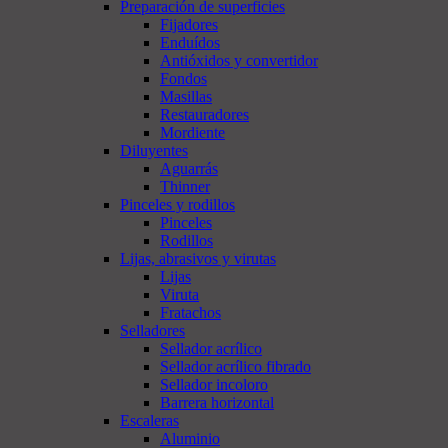
Preparación de superficies
Fijadores
Enduídos
Antióxidos y convertidor
Fondos
Masillas
Restauradores
Mordiente
Diluyentes
Aguarrás
Thinner
Pinceles y rodillos
Pinceles
Rodillos
Lijas, abrasivos y virutas
Lijas
Viruta
Fratachos
Selladores
Sellador acrílico
Sellador acrílico fibrado
Sellador incoloro
Barrera horizontal
Escaleras
Aluminio