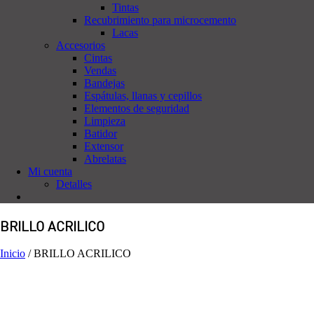
Tintas
Recubrimiento para microcemento
Lacas
Accesorios
Cintas
Vendas
Bandejas
Espátulas, llanas y cepillos
Elementos de seguridad
Limpieza
Batidor
Extensor
Abrelatas
Mi cuenta
Detalles
BRILLO ACRILICO
Inicio
/
BRILLO ACRILICO