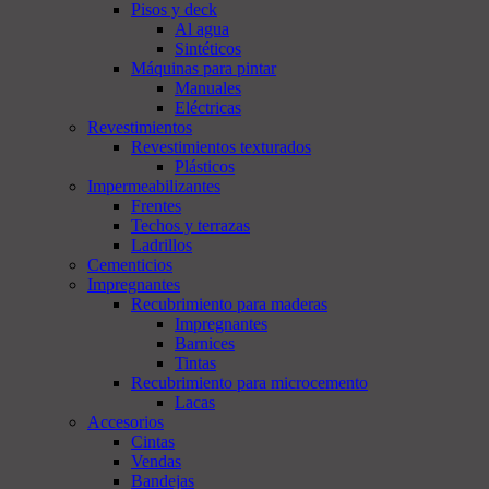
Pisos y deck
Al agua
Sintéticos
Máquinas para pintar
Manuales
Eléctricas
Revestimientos
Revestimientos texturados
Plásticos
Impermeabilizantes
Frentes
Techos y terrazas
Ladrillos
Cementicios
Impregnantes
Recubrimiento para maderas
Impregnantes
Barnices
Tintas
Recubrimiento para microcemento
Lacas
Accesorios
Cintas
Vendas
Bandejas