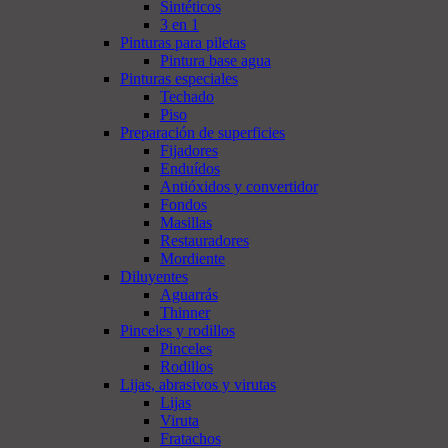
Sintéticos
3 en 1
Pinturas para piletas
Pintura base agua
Pinturas especiales
Techado
Piso
Preparación de superficies
Fijadores
Enduídos
Antióxidos y convertidor
Fondos
Masillas
Restauradores
Mordiente
Diluyentes
Aguarrás
Thinner
Pinceles y rodillos
Pinceles
Rodillos
Lijas, abrasivos y virutas
Lijas
Viruta
Fratachos