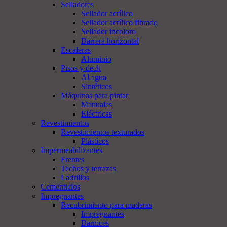
Selladores
Sellador acrílico
Sellador acrílico fibrado
Sellador incoloro
Barrera horizontal
Escaleras
Aluminio
Pisos y deck
Al agua
Sintéticos
Máquinas para pintar
Manuales
Eléctricas
Revestimientos
Revestimientos texturados
Plásticos
Impermeabilizantes
Frentes
Techos y terrazas
Ladrillos
Cementicios
Impregnantes
Recubrimiento para maderas
Impregnantes
Barnices