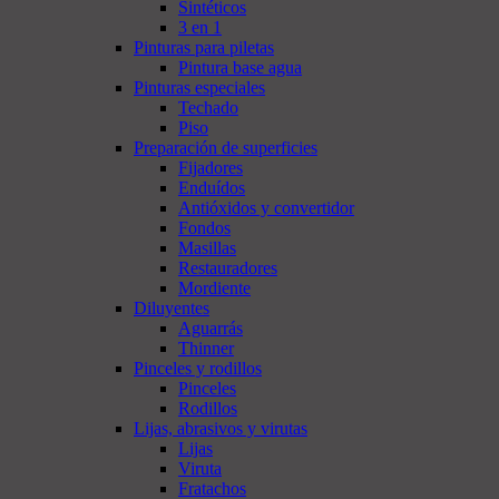
Sintéticos
3 en 1
Pinturas para piletas
Pintura base agua
Pinturas especiales
Techado
Piso
Preparación de superficies
Fijadores
Enduídos
Antióxidos y convertidor
Fondos
Masillas
Restauradores
Mordiente
Diluyentes
Aguarrás
Thinner
Pinceles y rodillos
Pinceles
Rodillos
Lijas, abrasivos y virutas
Lijas
Viruta
Fratachos