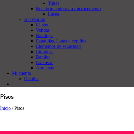
Tintas
Recubrimiento para microcemento
Lacas
Accesorios
Cintas
Vendas
Bandejas
Espátulas, llanas y cepillos
Elementos de seguridad
Limpieza
Batidor
Extensor
Abrelatas
Mi cuenta
Detalles
Pisos
Inicio
/
Pisos