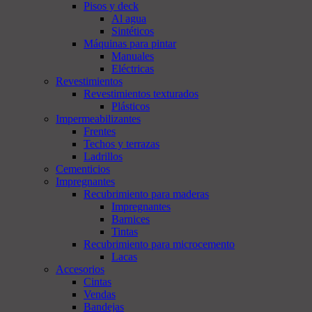
Pisos y deck
Al agua
Sintéticos
Máquinas para pintar
Manuales
Eléctricas
Revestimientos
Revestimientos texturados
Plásticos
Impermeabilizantes
Frentes
Techos y terrazas
Ladrillos
Cementicios
Impregnantes
Recubrimiento para maderas
Impregnantes
Barnices
Tintas
Recubrimiento para microcemento
Lacas
Accesorios
Cintas
Vendas
Bandejas