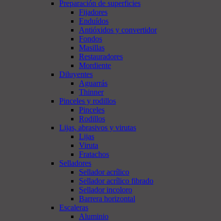
Preparación de superficies
Fijadores
Enduídos
Antióxidos y convertidor
Fondos
Masillas
Restauradores
Mordiente
Diluyentes
Aguarrás
Thinner
Pinceles y rodillos
Pinceles
Rodillos
Lijas, abrasivos y virutas
Lijas
Viruta
Fratachos
Selladores
Sellador acrílico
Sellador acrílico fibrado
Sellador incoloro
Barrera horizontal
Escaleras
Aluminio